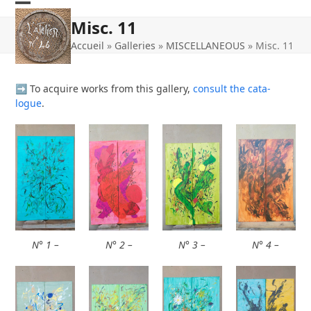
Skip
Open
Close
to
Misc. 11
content
mobile
mobile
Accueil
»
Galleries
»
MISCELLANEOUS
»
Misc. 11
menu
menu
➡ To acquire works from this gal­le­ry,
consult the cata­
logue
.
N° 1 –
N° 2 –
N° 3 –
N° 4 –