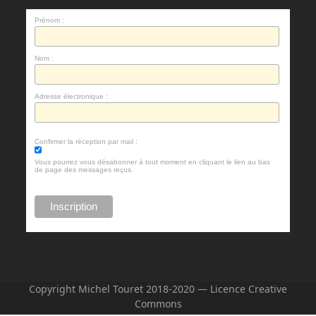
Prénom :
Nom :
Adresse électronique :
Confirmer la réception par mail :
Vous pourrez vous désabonner à tout moment en cliquant le lien au bas
de page des messages reçus.
Copyright Michel Touret 2018-2020 — Licence Creative
Commons