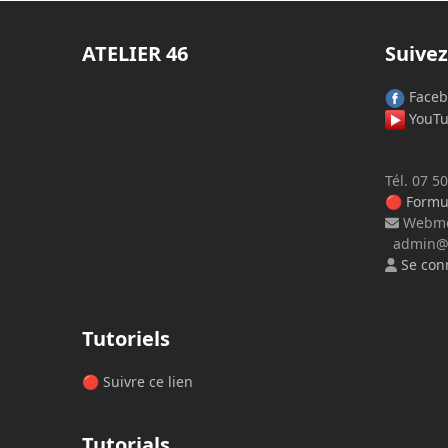
ATELIER
46
Suivez
Faceb
YouT
Tél. 07 5
🔴
Formul
Webmes
admin@mi
Se con
Tutoriels
🔴
Suivre ce lien
Tutorials