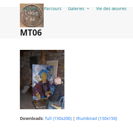
Skip
Accueil
Parcours
Galeries
Vie des œuvres
to
content
MT06
Downloads
:
full (150x200)
|
thumbnail (150x150)