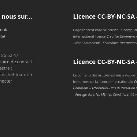
 nous sur…
Licence
CC-BY-NC-SA
ook
Page content may be reused in complia
ube
international licence
Creative Commons « 
- NonCommercial - ShareAlike Internationa
0 86 52 47
Licence
CC-BY-NC-SA
aire de contact
tre :
chel-touret.fr
Le contenu des articles est mis à disposi
necter
les termes de la licence internationale
C
Commons « Attribution - Pas d’Utilisatio
- Partage dans les Mêmes Conditions 4.0 »