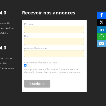
4.0
Recevoir nos annonces
nce with
Prénom :
Attribution
l 4.0 »
.
Nom :
4.0
Adresse électronique :
tion selon
Confirmer la réception par mail :
reative
n Commerciale
Vous pourrez vous désabonner à tout moment en
cliquant le lien au bas de page des messages reçus.
.